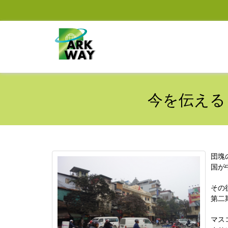
今を伝える
団塊
国が
その
第二
マス