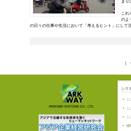
まり
これ
のよ
の日々の仕事や生活において「考えるヒント」にして
｜
シス
シ
PARKWAY SYSTEMS CO., LTD.
シ
シ
情