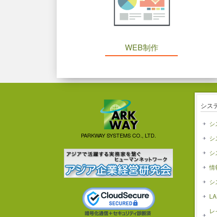
WEB制作
シス
シ
PARKWAY SYSTEMS CO., LTD.
シ
シ
情
シ
L
レ